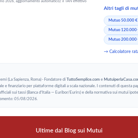
gno 2026, aggiornamento automatico): il TAN effettivo
Altri tagli di m
Mutuo 50.000 €
Mutuo 120.000
Mutuo 200.000
→ Calcolatore ra
stemi (La Sapienza, Roma) · Fondatore di
TuttoSemplice.com
e
MutuiperlaCasa.c
le e finanziario per piattaforme digitali a scala nazionale. I contenuti di questa pa
ufficiali sui tassi (Banca d'Italia — Euribor/Eurirs) e della normativa sui mutui i
namento: 05/08/2026.
Ultime dal Blog sui Mutui