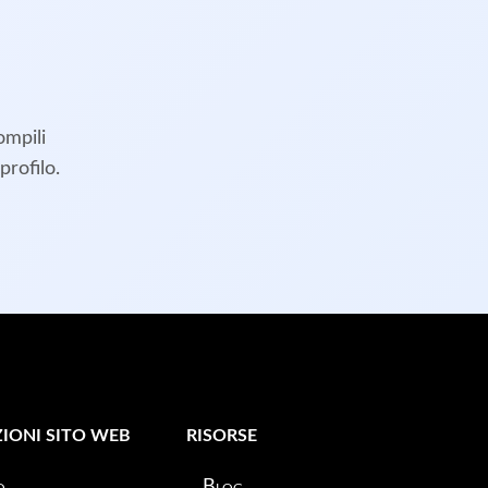
ompili
profilo.
IONI SITO WEB
RISORSE
o
Blog