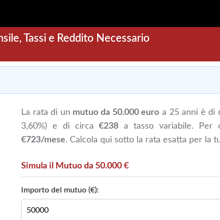
le, Tassi e Reddito Necessario
La rata di un
mutuo da 50.000 euro
a 25 anni è di 
3,60%) e di circa
€238
a tasso variabile. Per 
€723/mese
. Calcola qui sotto la rata esatta per la t
Simula il Mutuo da 50.000 €
Importo del mutuo (€):