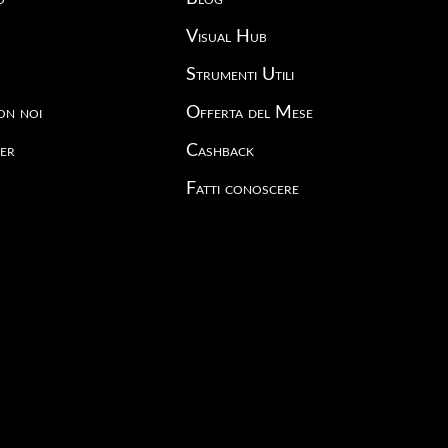
Visual Hub
o
Strumenti Utili
on noi
Offerta del Mese
er
Cashback
Fatti conoscere