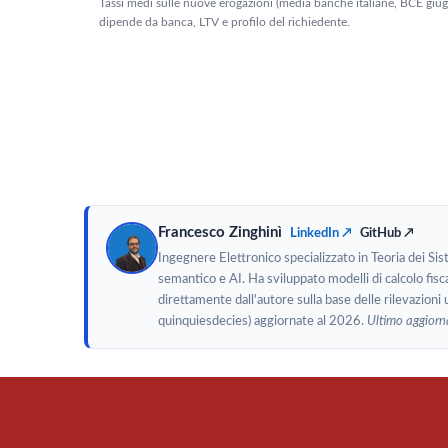
Tassi medi sulle nuove erogazioni (media banche italiane, BCE giu
dipende da banca, LTV e profilo del richiedente.
Francesco Zinghinì
LinkedIn ↗
GitHub ↗
Ingegnere Elettronico specializzato in Teoria dei Si
semantico e AI. Ha sviluppato modelli di calcolo fisca
direttamente dall'autore sulla base delle rilevazioni 
quinquiesdecies) aggiornate al 2026.
Ultimo aggior