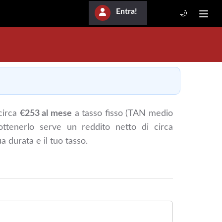
Entra!
🌙
circa
€253 al mese
a tasso fisso (TAN medio
ottenerlo serve un reddito netto di circa
ua durata e il tuo tasso.