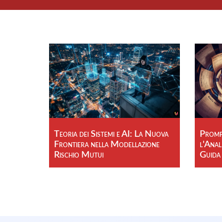
Teoria dei Sistemi e AI: La Nuova
Prompt
Frontiera nella Modellazione
l'Anal
Rischio Mutui
Guida