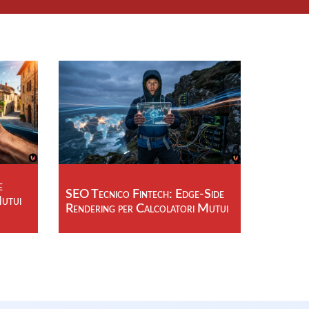
e
SEO Tecnico Fintech: Edge-Side
Mutui
Rendering per Calcolatori Mutui