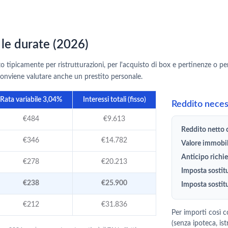
 le durate (2026)
o tipicamente per ristrutturazioni, per l'acquisto di box e pertinenze o p
nviene valutare anche un prestito personale.
Rata variabile 3,04%
Interessi totali (fisso)
Reddito necess
€484
€9.613
Reddito netto c
€346
€14.782
Valore immobi
Anticipo richie
€278
€20.213
Imposta sostit
€238
€25.900
Imposta sostit
€212
€31.836
Per importi così c
(senza ipoteca, ist