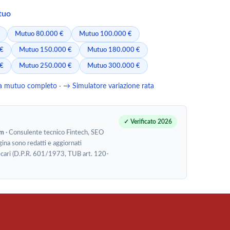
utuo
Mutuo 80.000 €
Mutuo 100.000 €
 €
Mutuo 150.000 €
Mutuo 180.000 €
 €
Mutuo 250.000 €
Mutuo 300.000 €
ta mutuo completo
·
→ Simulatore variazione rata
✓ Verificato 2026
om
· Consulente tecnico Fintech, SEO
gina sono redatti e aggiornati
potecari (D.P.R. 601/1973, TUB art. 120-