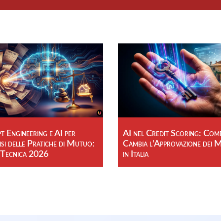
 Engineering e AI per
AI nel Credit Scoring: Com
isi delle Pratiche di Mutuo:
Cambia l'Approvazione dei 
 Tecnica 2026
in Italia