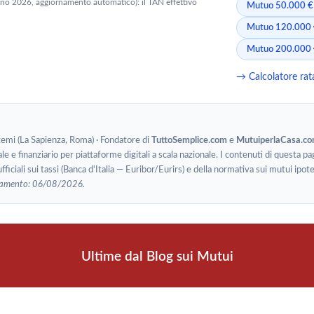
gno 2026, aggiornamento automatico): il TAN effettivo
Mutuo 50.000 €
Mutuo 120.000
Mutuo 200.000
→ Calcolatore ra
stemi (La Sapienza, Roma) · Fondatore di
TuttoSemplice.com
e
MutuiperlaCasa.c
le e finanziario per piattaforme digitali a scala nazionale. I contenuti di questa pa
ufficiali sui tassi (Banca d'Italia — Euribor/Eurirs) e della normativa sui mutui i
namento: 06/08/2026.
Ultime dal Blog sui Mutui