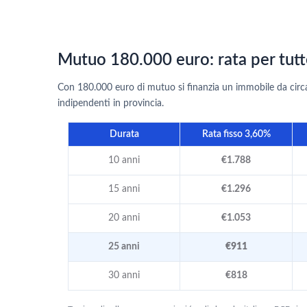
Mutuo 180.000 euro: rata per tutt
Con 180.000 euro di mutuo si finanzia un immobile da circa 2
indipendenti in provincia.
Durata
Rata fisso 3,60%
10 anni
€1.788
15 anni
€1.296
20 anni
€1.053
25 anni
€911
30 anni
€818