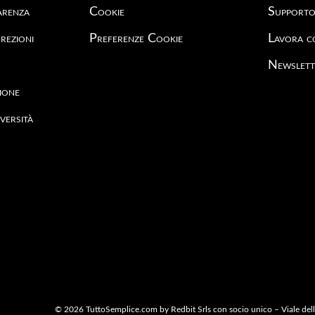
arenza
Cookie
Support
rezioni
Preferenze Cookie
Lavora c
Newslett
ione
versità
© 2026 TuttoSemplice.com by Redbit Srls con socio unico – Viale d