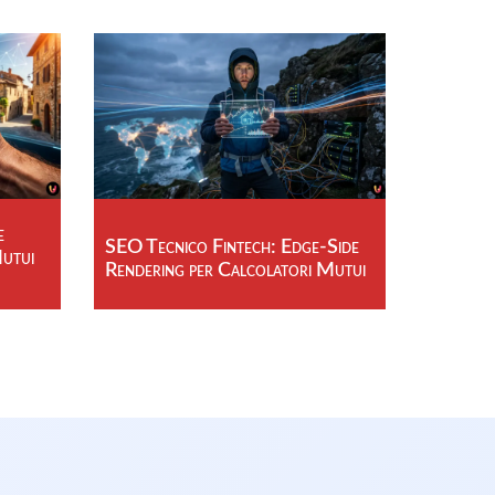
e
SEO Tecnico Fintech: Edge-Side
Mutui
Rendering per Calcolatori Mutui