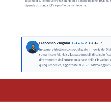
Tassi medi sulle nuove erogazioni (media banche italiane, BCE giu
dipende da banca, LTV e profilo del richiedente.
Francesco Zinghinì
LinkedIn ↗
GitHub ↗
Ingegnere Elettronico specializzato in Teoria dei Si
semantico e AI. Ha sviluppato modelli di calcolo fisca
direttamente dall'autore sulla base delle rilevazioni 
quinquiesdecies) aggiornate al 2026.
Ultimo aggior