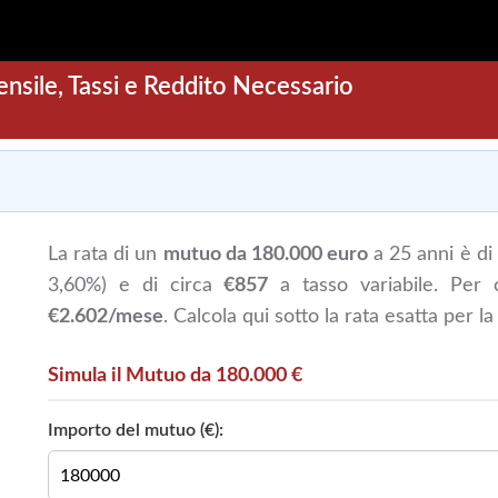
ile, Tassi e Reddito Necessario
La rata di un
mutuo da 180.000 euro
a 25 anni è di
3,60%) e di circa
€857
a tasso variabile. Per 
€2.602/mese
. Calcola qui sotto la rata esatta per la
Simula il Mutuo da 180.000 €
Importo del mutuo (€):