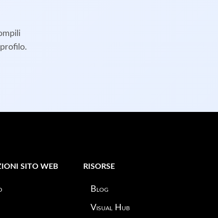
ompili
profilo.
IONI SITO WEB
RISORSE
o
Blog
Visual Hub