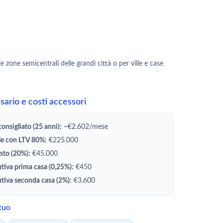
zone semicentrali delle grandi città o per ville e case
ario e costi accessori
onsigliato (25 anni):
~€2.602/mese
le con LTV 80%:
€225.000
sto (20%):
€45.000
utiva prima casa (0,25%):
€450
utiva seconda casa (2%):
€3.600
utuo