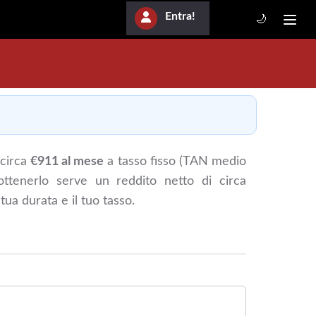
Entra!
🌙
 circa
€911 al mese
a tasso fisso (TAN medio
ottenerlo serve un reddito netto di circa
 tua durata e il tuo tasso.