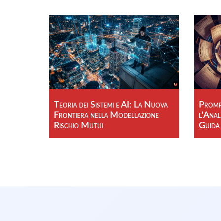
Teoria dei Sistemi e AI: La Nuova
Prompt
Frontiera nella Modellazione
l'Anal
Rischio Mutui
Guida