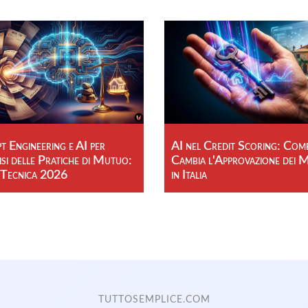
 Engineering e AI per
AI nel Credit Scoring: Com
isi delle Pratiche di Mutuo:
Cambia l'Approvazione dei 
 Tecnica 2026
in Italia
TUTTOSEMPLICE.COM