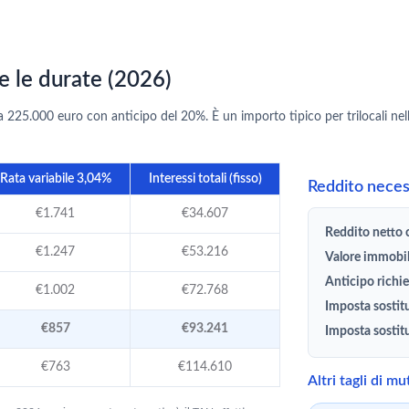
e le durate (2026)
25.000 euro con anticipo del 20%. È un importo tipico per trilocali nelle 
Rata variabile 3,04%
Interessi totali (fisso)
Reddito necess
€1.741
€34.607
Reddito netto c
€1.247
€53.216
Valore immobi
Anticipo richie
€1.002
€72.768
Imposta sostit
€857
€93.241
Imposta sostit
€763
€114.610
Altri tagli di m