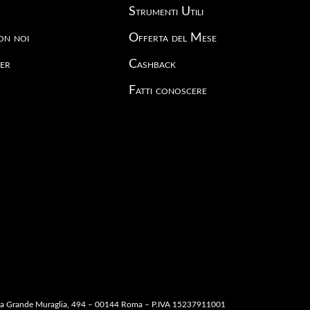
o
Strumenti Utili
on noi
Offerta del Mese
er
Cashback
Fatti conoscere
ella Grande Muraglia, 494 – 00144 Roma – P.IVA 15237911001