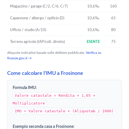
Magazzino / garage (C/2, C/6, C/7)
10,6‰
160
Capannone / albergo / opificio (D)
10,6‰
65
Ufficio / studio (A/10)
10,6‰
80
Terreno agricolo (IAP/colt. diretto)
ESENTE
75
Aliquote indicative basate sulle delibere pubblicate.
Verifica su
finanze.gov.it →
Come calcolare l'IMU a Frosinone
Formula IMU:
Valore catastale = Rendita × 1,05 ×
Moltiplicatore
IMU = Valore catastale × (Aliquota‰ / 1000)
Esempio seconda casa a Frosinone: