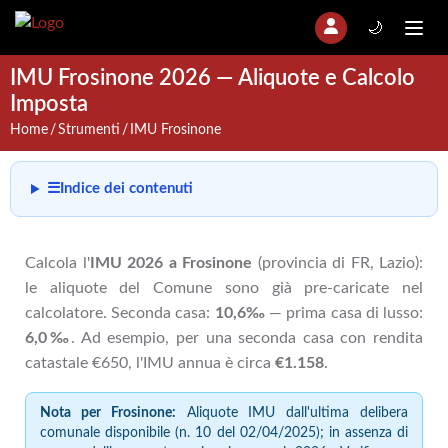
🌙
IMU Frosinone 2026 — Aliquote e Calcolo
Imposta
Home
Strumenti
IMU Frosinone
☰
Indice dei contenuti
Calcola l'
IMU 2026 a Frosinone
(provincia di FR, Lazio):
le aliquote del Comune sono già pre-caricate nel
calcolatore. Seconda casa:
10,6‰
— prima casa di lusso:
6,0‰
. Ad esempio, per una seconda casa con rendita
catastale €650, l'IMU annua è circa
€1.158
.
Nota per Frosinone:
Aliquote IMU dall'ultima delibera
comunale disponibile (n. 10 del 02/04/2025); in assenza di