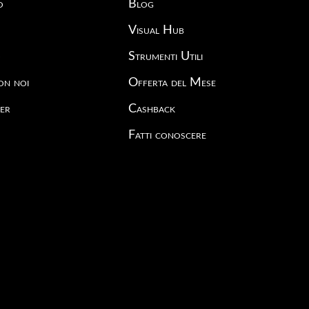
o
Blog
Visual Hub
o
Strumenti Utili
on noi
Offerta del Mese
er
Cashback
Fatti conoscere