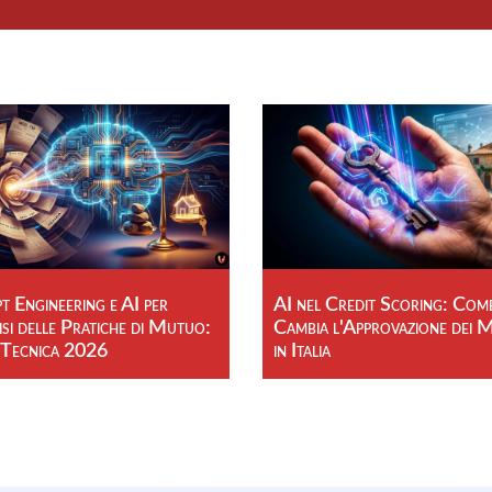
 Engineering e AI per
AI nel Credit Scoring: Com
isi delle Pratiche di Mutuo:
Cambia l'Approvazione dei 
 Tecnica 2026
in Italia