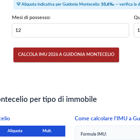
💡 Aliquota indicativa per Guidonia Montecelio:
10,6‰
— verifica la 
Mesi di possesso:
Qu
CALCOLA IMU 2026 A GUIDONIA MONTECELIO
tecelio per tipo di immobile
elio
Come calcolare l'IMU a Gu
Aliquota
Mult.
Formula IMU: