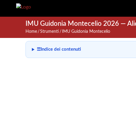
IMU Guidonia Montecelio 2026 — Ali
Home
Strumenti
IMU Guidonia Montecelio
☰
Indice dei contenuti