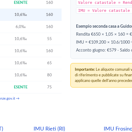
Valore catastale = Ren
ESENTE
160
IMU = Valore catastale
10,6‰
160
Esempio seconda casa a Guido
6,0‰
160
Rendita €650 × 1,05 × 160 = 
10,6‰
55
IMU = €109.200 × 10.6/1000
Acconto giugno: €579 · Saldo
10,6‰
160
10,6‰
65
Importante:
Le aliquote comunali v
10,6‰
80
di riferimento e pubblicate su fina
applicano quelle dell'anno preceden
ESENTE
75
nanze.gov.it →
T)
IMU Rieti (RI)
IMU Frosino