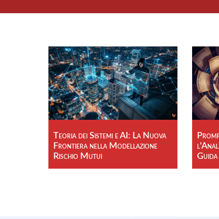
Teoria dei Sistemi e AI: La Nuova
Prompt
Frontiera nella Modellazione
l'Anal
Rischio Mutui
Guida