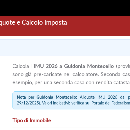
quote e Calcolo Imposta
Calcola l'
IMU 2026 a Guidonia Montecelio
(provi
sono già pre-caricate nel calcolatore. Seconda ca
esempio, per una seconda casa con rendita catasta
Nota per Guidonia Montecelio:
Aliquote IMU 2026 dal pro
29/12/2025). Valori indicativi: verifica sul Portale del Federalismo
Tipo di Immobile