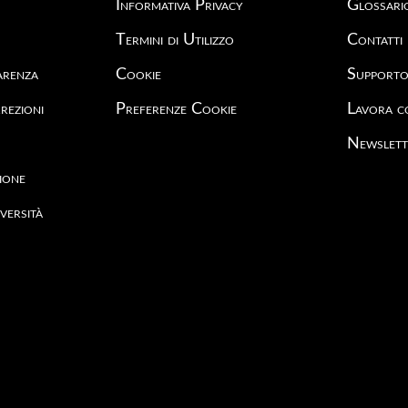
Informativa Privacy
Glossari
Termini di Utilizzo
Contatti
arenza
Cookie
Support
rezioni
Preferenze Cookie
Lavora c
Newslett
ione
versità