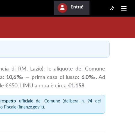
Entra!
🌙
ncia di RM, Lazio): le aliquote del Comune
sa:
10,6‰
— prima casa di lusso:
6,0‰
. Ad
le €650, l'IMU annua è circa
€1.158
.
spetto ufficiale del Comune (delibera n. 94 del
 Fiscale (finanze.gov.it).