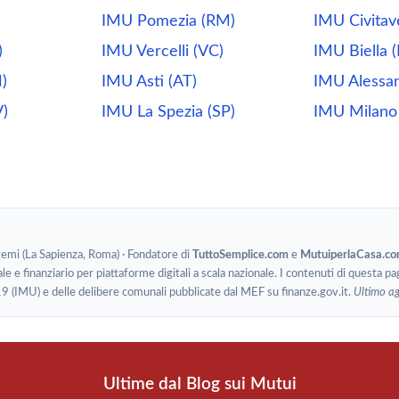
IMU Pomezia (RM)
IMU Civitav
)
IMU Vercelli (VC)
IMU Biella (
)
IMU Asti (AT)
IMU Alessan
)
IMU La Spezia (SP)
IMU Milano
stemi (La Sapienza, Roma) · Fondatore di
TuttoSemplice.com
e
MutuiperlaCasa.c
le e finanziario per piattaforme digitali a scala nazionale. I contenuti di questa pa
19 (IMU) e delle delibere comunali pubblicate dal MEF su finanze.gov.it.
Ultimo a
Ultime dal Blog sui Mutui