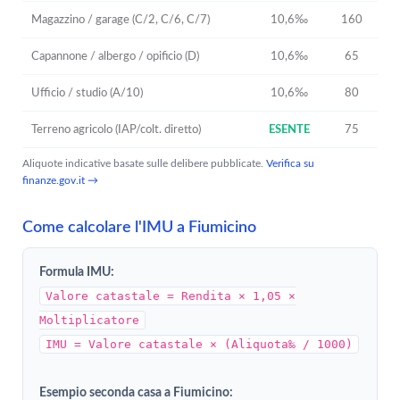
Magazzino / garage (C/2, C/6, C/7)
10,6‰
160
Capannone / albergo / opificio (D)
10,6‰
65
Ufficio / studio (A/10)
10,6‰
80
Terreno agricolo (IAP/colt. diretto)
ESENTE
75
Aliquote indicative basate sulle delibere pubblicate.
Verifica su
finanze.gov.it →
Come calcolare l'IMU a Fiumicino
Formula IMU:
Valore catastale = Rendita × 1,05 ×
Moltiplicatore
IMU = Valore catastale × (Aliquota‰ / 1000)
Esempio seconda casa a Fiumicino: