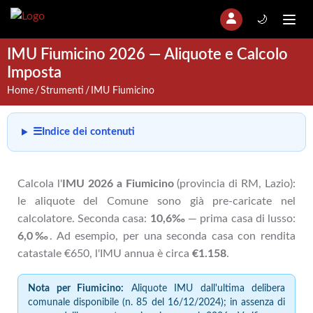
🌙
IMU Fiumicino 2026 — Aliquote e Calcolo
Imposta
Home
Strumenti
IMU Fiumicino
☰
Indice dei contenuti
Calcola l'
IMU 2026 a Fiumicino
(provincia di RM, Lazio):
le aliquote del Comune sono già pre-caricate nel
calcolatore. Seconda casa:
10,6‰
— prima casa di lusso:
6,0‰
. Ad esempio, per una seconda casa con rendita
catastale €650, l'IMU annua è circa
€1.158
.
Nota per Fiumicino:
Aliquote IMU dall'ultima delibera
comunale disponibile (n. 85 del 16/12/2024); in assenza di