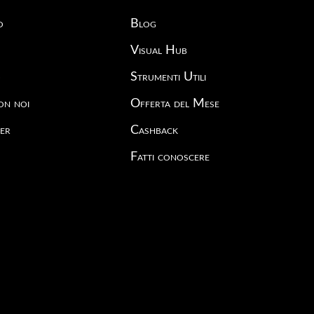
o
Blog
Visual Hub
o
Strumenti Utili
on noi
Offerta del Mese
er
Cashback
Fatti conoscere