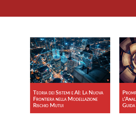
Teoria dei Sistemi e AI: La Nuova
Prompt
Frontiera nella Modellazione
l'Anal
Rischio Mutui
Guida