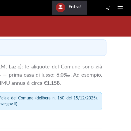
Entra!
🌙
RM, Lazio): le aliquote del Comune sono già
‰
— prima casa di lusso:
6,0‰
. Ad esempio,
l'IMU annua è circa
€1.158
.
ciale del Comune (delibera n. 160 del 15/12/2025).
nze.gov.it).