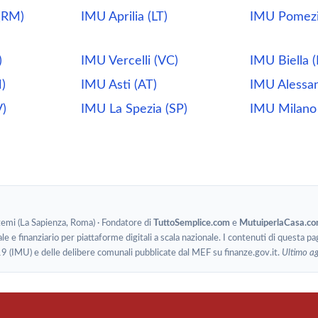
(RM)
IMU Aprilia (LT)
IMU Pomezi
)
IMU Vercelli (VC)
IMU Biella (
)
IMU Asti (AT)
IMU Alessan
)
IMU La Spezia (SP)
IMU Milano
stemi (La Sapienza, Roma) · Fondatore di
TuttoSemplice.com
e
MutuiperlaCasa.c
le e finanziario per piattaforme digitali a scala nazionale. I contenuti di questa pa
19 (IMU) e delle delibere comunali pubblicate dal MEF su finanze.gov.it.
Ultimo a