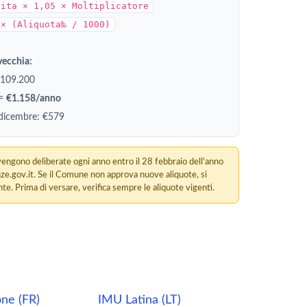
dita × 1,05 × Moltiplicatore
 × (Aliquota‰ / 1000)
vecchia:
€109.200
 =
€1.158/anno
 dicembre: €579
engono deliberate ogni anno entro il 28 febbraio dell'anno
nze.gov.it. Se il Comune non approva nuove aliquote, si
te. Prima di versare, verifica sempre le aliquote vigenti.
ne (FR)
IMU Latina (LT)