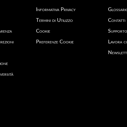
Informativa Privacy
Glossari
Termini di Utilizzo
Contatti
arenza
Cookie
Support
rezioni
Preferenze Cookie
Lavora c
Newslett
ione
versità