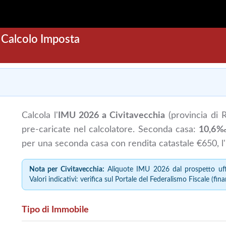
 Calcolo Imposta
Calcola l'
IMU 2026 a Civitavecchia
(provincia di 
pre-caricate nel calcolatore. Seconda casa:
10,6
per una seconda casa con rendita catastale €650, 
Nota per Civitavecchia:
Aliquote IMU 2026 dal prospetto uffi
Valori indicativi: verifica sul Portale del Federalismo Fiscale (fina
Tipo di Immobile