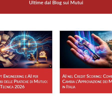
Ultime dal Blog sui Mutui
 Engineering e AI per
AI nel Credit Scoring: Com
isi delle Pratiche di Mutuo:
Cambia l'Approvazione dei 
 Tecnica 2026
in Italia