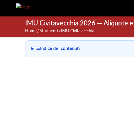
IMU Civitavecchia 2026 — Aliquote e
Home
Strumenti
IMU Civitavecchia
☰
Indice dei contenuti