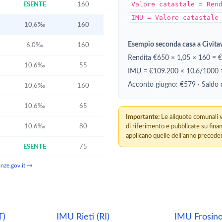
Valore catastale = Ren
ESENTE
160
IMU = Valore catastale
10,6‰
160
Esempio seconda casa a Civita
6,0‰
160
Rendita €650 × 1,05 × 160 = 
10,6‰
55
IMU = €109.200 × 10.6/1000
Acconto giugno: €579 · Saldo
10,6‰
160
10,6‰
65
Importante:
Le aliquote comunali v
10,6‰
80
di riferimento e pubblicate su fina
applicano quelle dell'anno preceden
ESENTE
75
nanze.gov.it →
T)
IMU Rieti (RI)
IMU Frosino