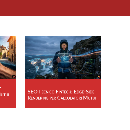
e
SEO Tecnico Fintech: Edge-Side
Mutui
Rendering per Calcolatori Mutui