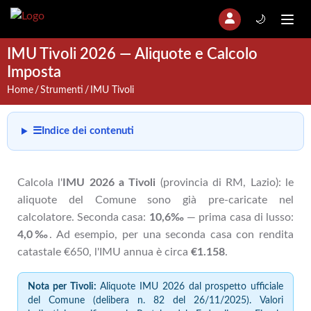
🌙
IMU Tivoli 2026 — Aliquote e Calcolo
Imposta
Home
Strumenti
IMU Tivoli
☰
Indice dei contenuti
Calcola l'
IMU 2026 a Tivoli
(provincia di RM, Lazio): le
aliquote del Comune sono già pre-caricate nel
calcolatore. Seconda casa:
10,6‰
— prima casa di lusso:
4,0‰
. Ad esempio, per una seconda casa con rendita
catastale €650, l'IMU annua è circa
€1.158
.
Nota per Tivoli:
Aliquote IMU 2026 dal prospetto ufficiale
del Comune (delibera n. 82 del 26/11/2025). Valori