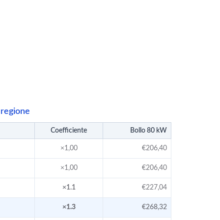
 regione
Coefficiente
Bollo 80 kW
×1,00
€206,40
×1,00
€206,40
×1.1
€227,04
×1.3
€268,32