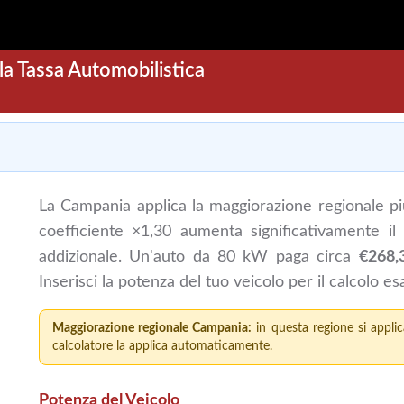
a Tassa Automobilistica
La Campania applica la maggiorazione regionale più a
coefficiente ×1,30 aumenta significativamente il 
addizionale. Un'auto da 80 kW paga circa
€268,
Inserisci la potenza del tuo veicolo per il calcolo es
Maggiorazione regionale Campania:
in questa regione si appli
calcolatore la applica automaticamente.
Potenza del Veicolo