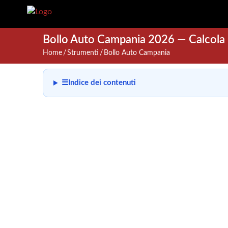
Bollo Auto Campania 2026 — Calcola l
Home
Strumenti
Bollo Auto Campania
☰
Indice dei contenuti