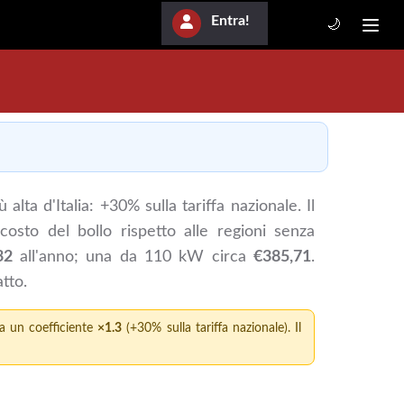
Entra!
🌙
lta d'Italia: +30% sulla tariffa nazionale. Il
costo del bollo rispetto alle regioni senza
32
all'anno; una da 110 kW circa
€385,71
.
atto.
ca un coefficiente
×1.3
(+30% sulla tariffa nazionale). Il