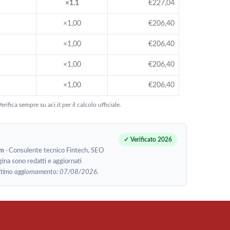
×1.1
€227,04
×1,00
€206,40
×1,00
€206,40
×1,00
€206,40
×1,00
€206,40
erifica sempre su aci.it per il calcolo ufficiale.
✓ Verificato 2026
om
· Consulente tecnico Fintech, SEO
gina sono redatti e aggiornati
ltimo aggiornamento: 07/08/2026.