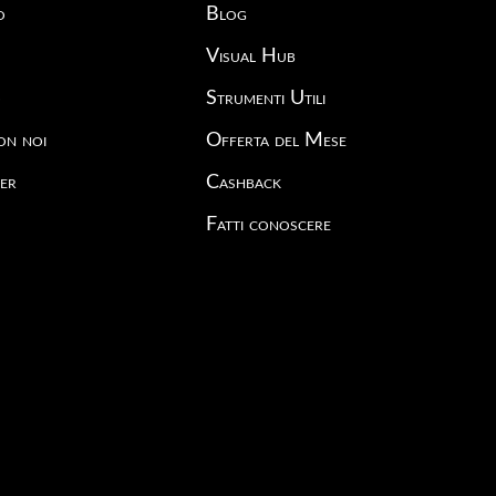
o
Blog
Visual Hub
o
Strumenti Utili
on noi
Offerta del Mese
er
Cashback
Fatti conoscere