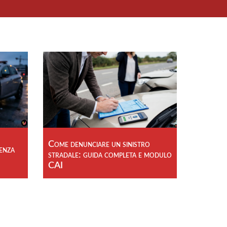
Come denunciare un sinistro
genza
stradale: guida completa e modulo
CAI