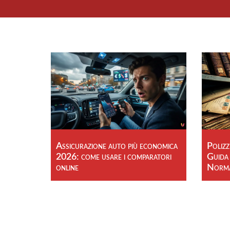
Assicurazione auto più economica
Polizz
2026: come usare i comparatori
Guida
online
Norma