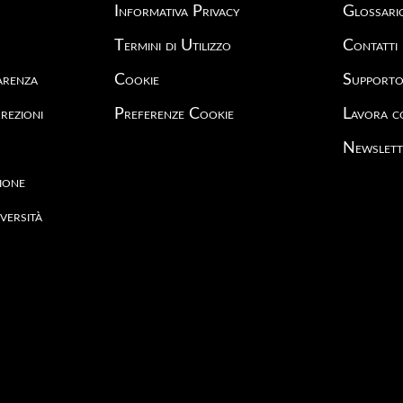
Informativa Privacy
Glossari
Termini di Utilizzo
Contatti
arenza
Cookie
Support
rezioni
Preferenze Cookie
Lavora c
Newslett
ione
versità