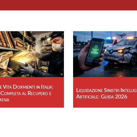
e Vita Dormienti in Italia:
Liquidazione Sinistri Intelli
 Completa al Recupero e
Artificiale: Guida 2026
tiva