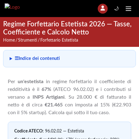
🌙
Regime Forfettario Estetista 2026 — Tasse,
Coefficiente e Calcolo Netto
Home
Strumenti
Forfettario Estetista
☰
Indice dei contenuti
Per
un'estetista
in regime forfettario il coefficiente di
redditività è il
67%
(ATECO 96.02.02) e i contributi si
versano a
INPS Artigiani
. Su 28.000 € di fatturato il
netto è di circa
€21.465
con imposta al 15% (€22.903
con il 5% startup). Calcola qui sotto il tuo caso.
Codice ATECO:
96.02.02 — Estetista