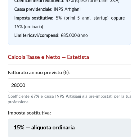
Coefficiente di redditività:
67% (spese forfettarie: 33%)
Cassa previdenziale:
INPS Artigiani
Imposta sostitutiva:
5% (primi 5 anni, startup) oppure
15% (ordinaria)
Limite ricavi/compensi:
€85.000/anno
Calcola Tasse e Netto — Estetista
Fatturato annuo previsto (€):
Coefficiente
67%
e cassa
INPS Artigiani
già pre-impostati per la tua
professione.
Imposta sostitutiva: