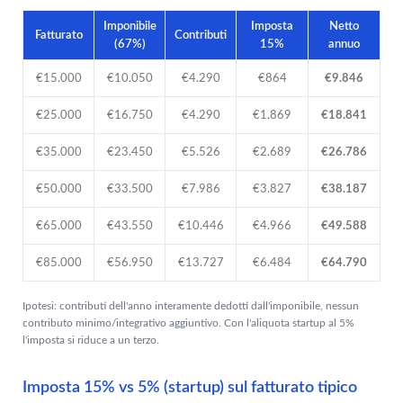
Imponibile
Imposta
Netto
Fatturato
Contributi
(67%)
15%
annuo
€15.000
€10.050
€4.290
€864
€9.846
€25.000
€16.750
€4.290
€1.869
€18.841
€35.000
€23.450
€5.526
€2.689
€26.786
€50.000
€33.500
€7.986
€3.827
€38.187
€65.000
€43.550
€10.446
€4.966
€49.588
€85.000
€56.950
€13.727
€6.484
€64.790
Ipotesi: contributi dell'anno interamente dedotti dall'imponibile, nessun
contributo minimo/integrativo aggiuntivo. Con l'aliquota startup al 5%
l'imposta si riduce a un terzo.
Imposta 15% vs 5% (startup) sul fatturato tipico