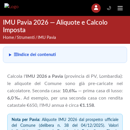
🌙
IMU Pavia 2026 — Aliquote e Calcolo
Imposta
Home
Strumenti
IMU Pavia
☰
Indice dei contenuti
Calcola l'
IMU 2026 a Pavia
(provincia di PV, Lombardia):
le aliquote del Comune sono già pre-caricate nel
calcolatore. Seconda casa:
10,6‰
— prima casa di lusso:
6,0‰
. Ad esempio, per una seconda casa con rendita
catastale €650, l'IMU annua è circa
€1.158
.
Nota per Pavia:
Aliquote IMU 2026 dal prospetto ufficiale
del Comune (delibera n. 38 del 04/12/2025). Valori