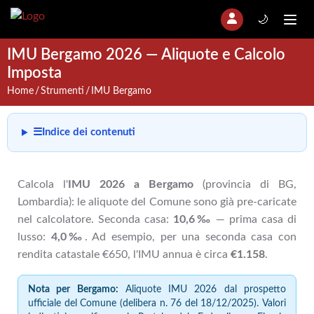
🌙
IMU Bergamo 2026 — Aliquote e Calcolo
Imposta
Home
Strumenti
IMU Bergamo
☰
Indice dei contenuti
Calcola l'
IMU 2026 a Bergamo
(provincia di BG,
Lombardia): le aliquote del Comune sono già pre-caricate
nel calcolatore. Seconda casa:
10,6‰
— prima casa di
lusso:
4,0‰
. Ad esempio, per una seconda casa con
rendita catastale €650, l'IMU annua è circa
€1.158
.
Nota per Bergamo:
Aliquote IMU 2026 dal prospetto
ufficiale del Comune (delibera n. 76 del 18/12/2025). Valori