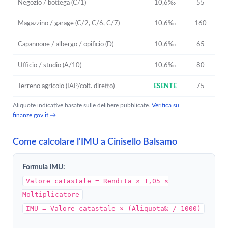
Negozio / bottega (C/1)
10,6‰
55
Magazzino / garage (C/2, C/6, C/7)
10,6‰
160
Capannone / albergo / opificio (D)
10,6‰
65
Ufficio / studio (A/10)
10,6‰
80
Terreno agricolo (IAP/colt. diretto)
ESENTE
75
Aliquote indicative basate sulle delibere pubblicate.
Verifica su
finanze.gov.it →
Come calcolare l'IMU a Cinisello Balsamo
Formula IMU:
Valore catastale = Rendita × 1,05 ×
Moltiplicatore
IMU = Valore catastale × (Aliquota‰ / 1000)