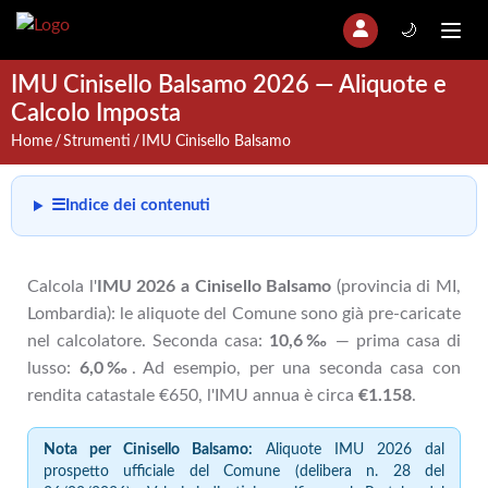
🌙
IMU Cinisello Balsamo 2026 — Aliquote e
Calcolo Imposta
Home
Strumenti
IMU Cinisello Balsamo
☰
Indice dei contenuti
Calcola l'
IMU 2026 a Cinisello Balsamo
(provincia di MI,
Lombardia): le aliquote del Comune sono già pre-caricate
nel calcolatore. Seconda casa:
10,6‰
— prima casa di
lusso:
6,0‰
. Ad esempio, per una seconda casa con
rendita catastale €650, l'IMU annua è circa
€1.158
.
Nota per Cinisello Balsamo:
Aliquote IMU 2026 dal
prospetto ufficiale del Comune (delibera n. 28 del