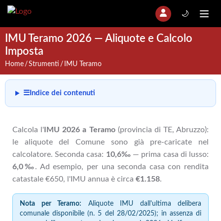
🌙
IMU Teramo 2026 — Aliquote e Calcolo
Imposta
Home
Strumenti
IMU Teramo
☰
Indice dei contenuti
Calcola l'
IMU 2026 a Teramo
(provincia di TE, Abruzzo):
le aliquote del Comune sono già pre-caricate nel
calcolatore. Seconda casa:
10,6‰
— prima casa di lusso:
6,0‰
. Ad esempio, per una seconda casa con rendita
catastale €650, l'IMU annua è circa
€1.158
.
Nota per Teramo:
Aliquote IMU dall'ultima delibera
comunale disponibile (n. 5 del 28/02/2025); in assenza di