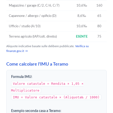
Magazzino / garage (C/2, C/6, C/7)
10,6‰
160
Capannone / albergo / opificio (D)
8,6‰
65
Ufficio / studio (A/10)
10,6‰
80
Terreno agricolo (IAP/colt. diretto)
ESENTE
75
Aliquote indicative basate sulle delibere pubblicate.
Verifica su
finanze.gov.it →
Come calcolare l'IMU a Teramo
Formula IMU:
Valore catastale = Rendita × 1,05 ×
Moltiplicatore
IMU = Valore catastale × (Aliquota‰ / 1000)
Esempio seconda casa a Teramo: