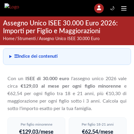
🌙
Assegno Unico ISEE 30.000 Euro 2026:
Importi per Figlio e Maggiorazioni
Home
Strumenti
Assegno Unico ISEE 30.000 Euro
☰
Indice dei contenuti
Con un
ISEE di 30.000 euro
l'assegno unico 2026 vale
circa
€129,03 al mese per ogni figlio minorenne
e
€62,54 per ogni figlio tra 18 e 21 anni, più €10,30 di
maggiorazione per ogni figlio sotto i 3 anni. Calcola qui
sotto l'importo esatto per la tua famiglia.
Per figlio minorenne
Per figlio 18-21 anni
€129,03/mese
€62,54/mese