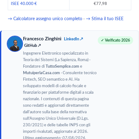
ISEE 40.000 €
€77,98
→ Calcolatore assegno unico completo
·
→ Stima il tuo ISEE
Francesco Zinghinì
LinkedIn ↗
✓ Verificato 2026
GitHub ↗
Ingegnere Elettronico specializzato in
Teoria dei Sistemi (La Sapienza, Roma) ·
Fondatore di
TuttoSemplice.com
e
MutuiperlaCasa.com
· Consulente tecnico
Fintech, SEO semantico e AI. Ha
sviluppato modelli di calcolo fiscale e
finanziario per piattaforme digitali a scala
nazionale. I contenuti di questa pagina
sono redatti e aggiornati direttamente
dall'autore sulla base della normativa
sull'Assegno Unico Universale (D.Lgs.
230/2021) e delle tabelle INPS con gli
importi rivalutati, aggiornate al 2026.
Ultimo aggiornamento: 07/08/2026.