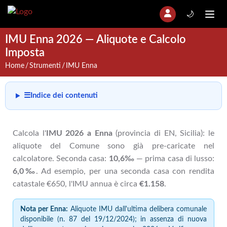
🌙
IMU Enna 2026 — Aliquote e Calcolo
Imposta
Home
Strumenti
IMU Enna
☰
Indice dei contenuti
Calcola l'
IMU 2026 a Enna
(provincia di EN, Sicilia): le
aliquote del Comune sono già pre-caricate nel
calcolatore. Seconda casa:
10,6‰
— prima casa di lusso:
6,0‰
. Ad esempio, per una seconda casa con rendita
catastale €650, l'IMU annua è circa
€1.158
.
Nota per Enna:
Aliquote IMU dall'ultima delibera comunale
disponibile (n. 87 del 19/12/2024); in assenza di nuova