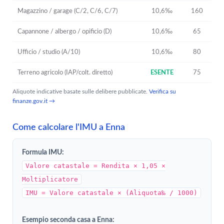
Magazzino / garage (C/2, C/6, C/7)
10,6‰
160
Capannone / albergo / opificio (D)
10,6‰
65
Ufficio / studio (A/10)
10,6‰
80
Terreno agricolo (IAP/colt. diretto)
ESENTE
75
Aliquote indicative basate sulle delibere pubblicate.
Verifica su
finanze.gov.it →
Come calcolare l'IMU a Enna
Formula IMU:
Valore catastale = Rendita × 1,05 ×
Moltiplicatore
IMU = Valore catastale × (Aliquota‰ / 1000)
Esempio seconda casa a Enna: