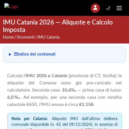
🌙
IMU Catania 2026 — Aliquote e Calcolo
Imposta
Home
Strumenti
IMU Catania
☰
Indice dei contenuti
Calcola l'
IMU 2026 a Catania
(provincia di CT, Sicilia): le
aliquote del Comune sono già pre-caricate nel
calcolatore. Seconda casa:
10,6‰
— prima casa di lusso:
6,0‰
. Ad esempio, per una seconda casa con rendita
catastale €650, l'IMU annua è circa
€1.158
.
Nota per Catania:
Aliquote IMU dall'ultima delibera
comunale disponibile (n. 42 del 09/12/2024); in assenza di