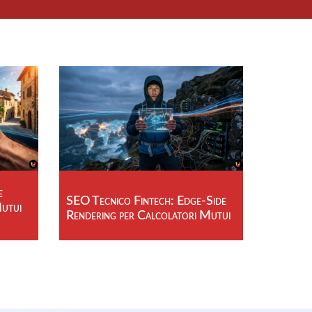
e
SEO Tecnico Fintech: Edge-Side
Mutui
Rendering per Calcolatori Mutui