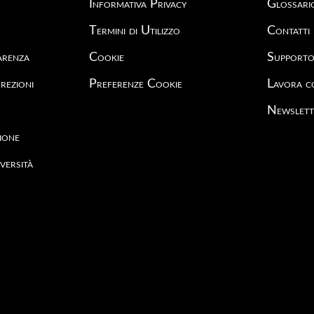
Informativa Privacy
Glossari
Termini di Utilizzo
Contatti
arenza
Cookie
Support
rezioni
Preferenze Cookie
Lavora c
Newslett
ione
versità