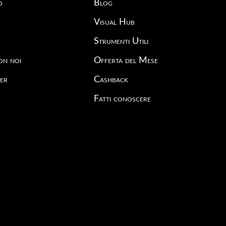
o
Blog
Visual Hub
o
Strumenti Utili
on noi
Offerta del Mese
er
Cashback
Fatti conoscere