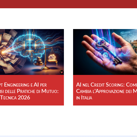
 Engineering e AI per
AI nel Credit Scoring: Com
isi delle Pratiche di Mutuo:
Cambia l'Approvazione dei 
 Tecnica 2026
in Italia