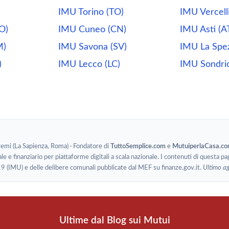
IMU Torino (TO)
IMU Vercell
O)
IMU Cuneo (CN)
IMU Asti (A
M)
IMU Savona (SV)
IMU La Spez
)
IMU Lecco (LC)
IMU Sondri
stemi (La Sapienza, Roma) · Fondatore di
TuttoSemplice.com
e
MutuiperlaCasa.c
le e finanziario per piattaforme digitali a scala nazionale. I contenuti di questa pa
19 (IMU) e delle delibere comunali pubblicate dal MEF su finanze.gov.it.
Ultimo a
Ultime dal Blog sui Mutui