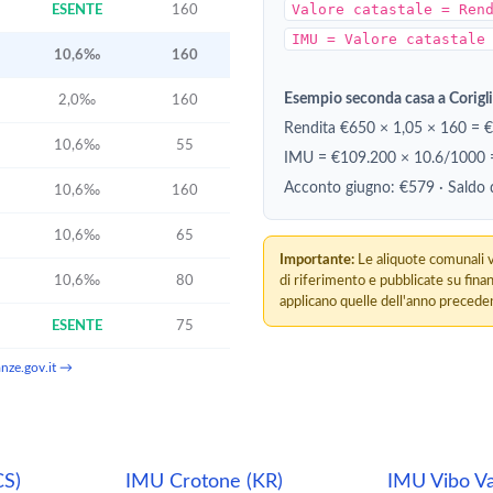
Valore catastale = Ren
ESENTE
160
IMU = Valore catastale
10,6‰
160
Esempio seconda casa a Corigl
2,0‰
160
Rendita €650 × 1,05 × 160 = 
10,6‰
55
IMU = €109.200 × 10.6/1000
Acconto giugno: €579 · Saldo
10,6‰
160
10,6‰
65
Importante:
Le aliquote comunali v
10,6‰
80
di riferimento e pubblicate su fina
applicano quelle dell'anno preceden
ESENTE
75
nanze.gov.it →
CS)
IMU Crotone (KR)
IMU Vibo Va