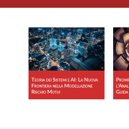
Teoria dei Sistemi e AI: La Nuova
Prompt
Frontiera nella Modellazione
l'Anal
Rischio Mutui
Guida