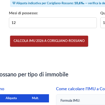
💡 Aliquota indicativa per Corigliano-Rossano:
10,6‰
— verifica la d
Mesi di possesso:
Qu
CALCOLA IMU 2026 A CORIGLIANO-ROSSANO
ossano per tipo di immobile
ano
Come calcolare l'IMU a Co
Aliquota
Mult.
Formula IMU: