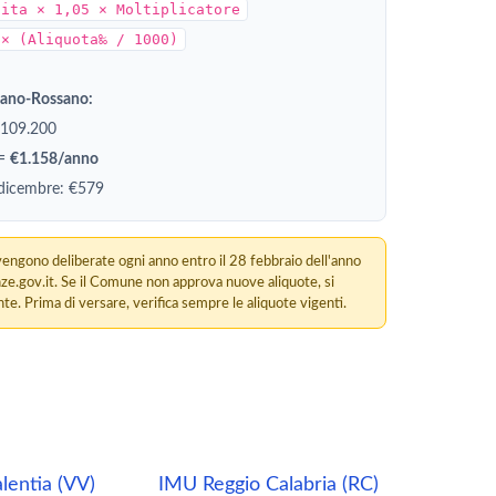
dita × 1,05 × Moltiplicatore
 × (Aliquota‰ / 1000)
iano-Rossano:
€109.200
 =
€1.158/anno
 dicembre: €579
engono deliberate ogni anno entro il 28 febbraio dell'anno
nze.gov.it. Se il Comune non approva nuove aliquote, si
te. Prima di versare, verifica sempre le aliquote vigenti.
lentia (VV)
IMU Reggio Calabria (RC)