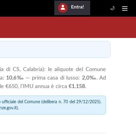
Entra!
🌙
ia di CS, Calabria): le aliquote del Comune
sa:
10,6‰
— prima casa di lusso:
2,0‰
. Ad
le €650, l'IMU annua è circa
€1.158
.
ufficiale del Comune (delibera n. 70 del 29/12/2025).
nze.gov.it).