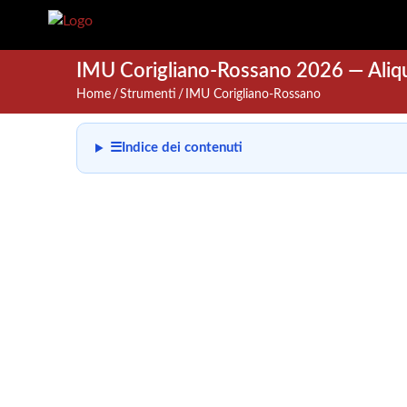
IMU Corigliano-Rossano 2026 — Aliqu
Home
Strumenti
IMU Corigliano-Rossano
☰
Indice dei contenuti