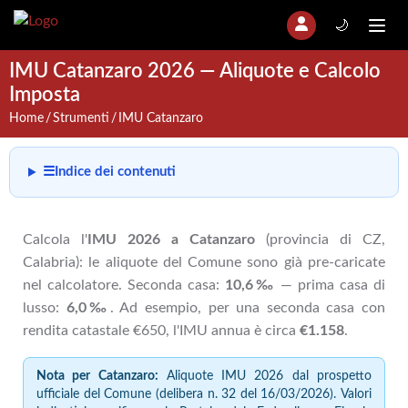
🌙
IMU Catanzaro 2026 — Aliquote e Calcolo
Imposta
Home
Strumenti
IMU Catanzaro
☰
Indice dei contenuti
Calcola l'
IMU 2026 a Catanzaro
(provincia di CZ,
Calabria): le aliquote del Comune sono già pre-caricate
nel calcolatore. Seconda casa:
10,6‰
— prima casa di
lusso:
6,0‰
. Ad esempio, per una seconda casa con
rendita catastale €650, l'IMU annua è circa
€1.158
.
Nota per Catanzaro:
Aliquote IMU 2026 dal prospetto
ufficiale del Comune (delibera n. 32 del 16/03/2026). Valori