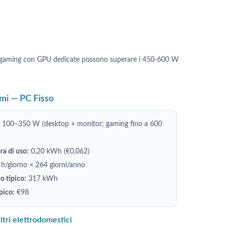
ni gaming con GPU dedicate possono superare i 450-600 W
mi — PC Fisso
100–350 W (desktop + monitor; gaming fino a 600
a di uso:
0,20 kWh (€0,062)
 h/giorno × 264 giorni/anno
 tipico:
317 kWh
pico:
€98
ltri elettrodomestici