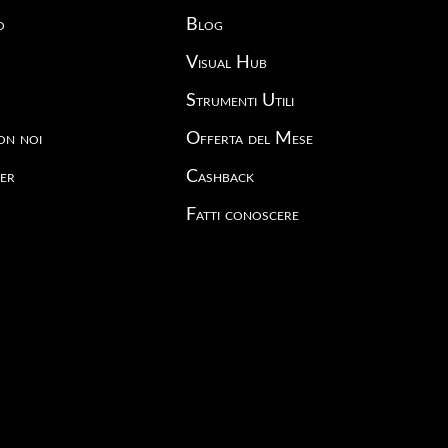
o
Blog
Visual Hub
o
Strumenti Utili
on noi
Offerta del Mese
er
Cashback
Fatti conoscere