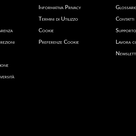
Informativa Privacy
Glossari
Termini di Utilizzo
Contatti
arenza
Cookie
Support
rezioni
Preferenze Cookie
Lavora c
Newslett
ione
versità