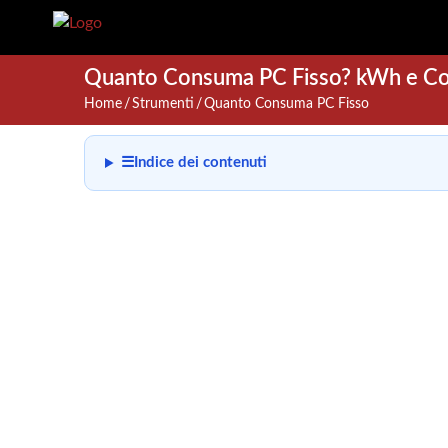
Quanto Consuma PC Fisso? kWh e Cos
Home
Strumenti
Quanto Consuma PC Fisso
☰
Indice dei contenuti