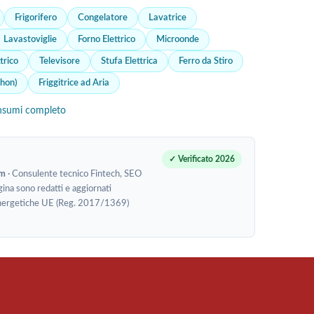
Frigorifero
Congelatore
Lavatrice
Lavastoviglie
Forno Elettrico
Microonde
trico
Televisore
Stufa Elettrica
Ferro da Stiro
Phon)
Friggitrice ad Aria
nsumi completo
✓ Verificato 2026
om
· Consulente tecnico Fintech, SEO
gina sono redatti e aggiornati
te energetiche UE (Reg. 2017/1369)