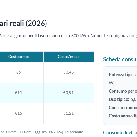
ri reali (2026)
ore al giorno per il lavoro sono circa 300 kWh l'anno. Le configurazio
Costo/anno
Costo/mese
Scheda consu
€5
€0,45
Potenza tipica:
W)
Consumo per or
€11
€0,91
Uso tipico:
6,0
Consumo annuo
€15
€1,21
Costo annuo ti
edia ultimi 30 giorni, agg. 05/08/2026). Lo scenario
Consumi degli a