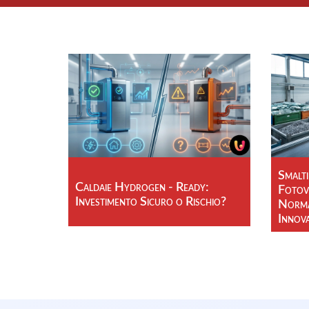
Smalt
Caldaie Hydrogen - Ready:
Fotovo
Investimento Sicuro o Rischio?
Norma
Innov