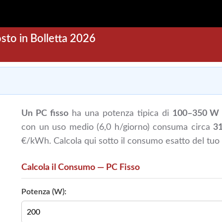
to in Bolletta 2026
Un PC fisso
ha una potenza tipica di
100–350 W (
con un uso medio (6,0 h/giorno) consuma circa
3
€/kWh. Calcola qui sotto il consumo esatto del tuo
Calcola il Consumo — PC Fisso
Potenza (W):