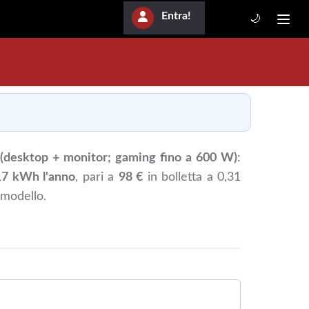
Entra!
🌙
desktop + monitor; gaming fino a 600 W)
:
17 kWh l'anno
, pari a
98 €
in bolletta a 0,31
 modello.