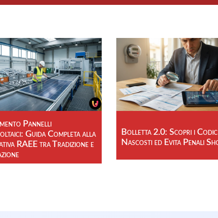
imento Pannelli
Bolletta 2.0: Scopri i Codic
ltaici: Guida Completa alla
Nascosti ed Evita Penali Sh
tiva RAEE tra Tradizione e
azione