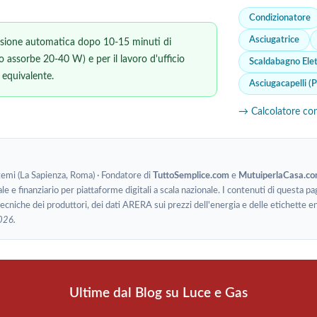
Condizionatore
Asciugatrice
nsione automatica dopo 10-15 minuti di
lo assorbe 20-40 W) e per il lavoro d'ufficio
Scaldabagno Elet
equivalente.
Asciugacapelli (
→ Calcolatore co
stemi (La Sapienza, Roma) · Fondatore di
TuttoSemplice.com
e
MutuiperlaCasa.c
le e finanziario per piattaforme digitali a scala nazionale. I contenuti di questa pa
 tecniche dei produttori, dei dati ARERA sui prezzi dell'energia e delle etichet
026.
Ultime dal Blog su Luce e Gas