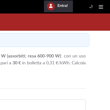
Entra!
🌙
 W (assorbiti; resa 600-900 W)
: con un uso
, pari a
30 €
in bolletta a 0,31 €/kWh. Calcola