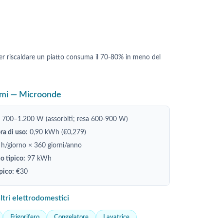
r riscaldare un piatto consuma il 70-80% in meno del
mi — Microonde
700–1.200 W (assorbiti; resa 600-900 W)
a di uso:
0,90 kWh (€0,279)
 h/giorno × 360 giorni/anno
 tipico:
97 kWh
pico:
€30
ltri elettrodomestici
Frigorifero
Congelatore
Lavatrice