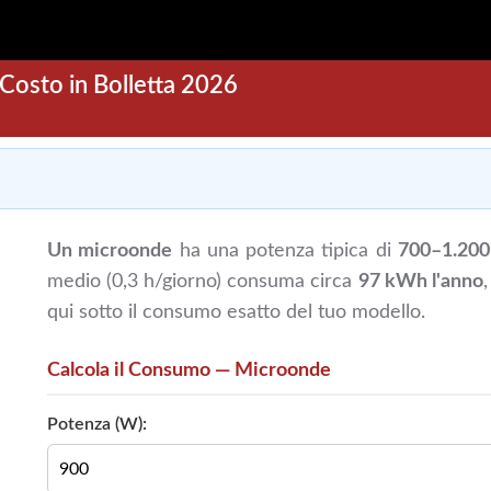
osto in Bolletta 2026
Un microonde
ha una potenza tipica di
700–1.200
medio (0,3 h/giorno) consuma circa
97 kWh l'anno
qui sotto il consumo esatto del tuo modello.
Calcola il Consumo — Microonde
Potenza (W):