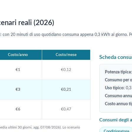
nari reali (2026)
: con 20 minuti di uso quotidiano consuma appena 0,3 kWh al giorno. Pe
Costo/anno
Costo/mese
Scheda consu
€1
€0,12
Potenza tipica:
Consumo per or
Uso tipico:
0,3
€3
€0,21
Consumo annuo
Costo annuo ti
€6
€0,47
Consumi degli a
edia ultimi 30 giorni, agg. 07/08/2026). Lo scenario
Condizionatore