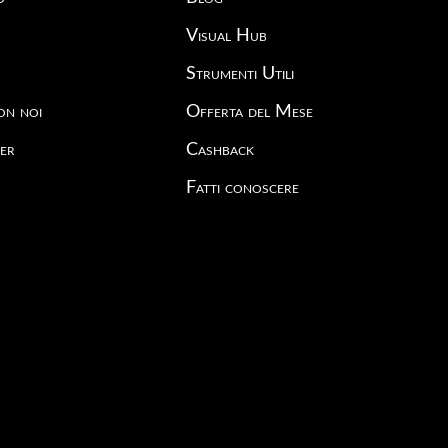
Visual Hub
o
Strumenti Utili
on noi
Offerta del Mese
er
Cashback
Fatti conoscere