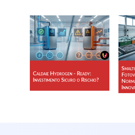
Smalt
Caldaie Hydrogen - Ready:
Fotovo
Investimento Sicuro o Rischio?
Norma
Innov