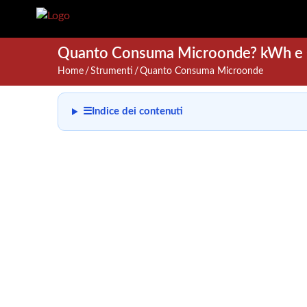
Quanto Consuma Microonde? kWh e C
Home
Strumenti
Quanto Consuma Microonde
☰
Indice dei contenuti