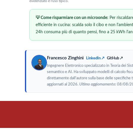
evidenziato è l'uso tipico.
💡 Come risparmiare con un microonde:
Per riscaldar
efficiente in cucina: scalda solo il cibo e non l'ambien
24h consuma più di quanto pensi, fino a 25 kWh l'an
Francesco Zinghinì
LinkedIn ↗
GitHub ↗
Ingegnere Elettronico specializzato in Teoria dei Si
semantico e AI. Ha sviluppato modelli di calcolo fisca
direttamente dall'autore sulla base delle specifiche
aggiornati al 2026.
Ultimo aggiornamento: 08/08/2