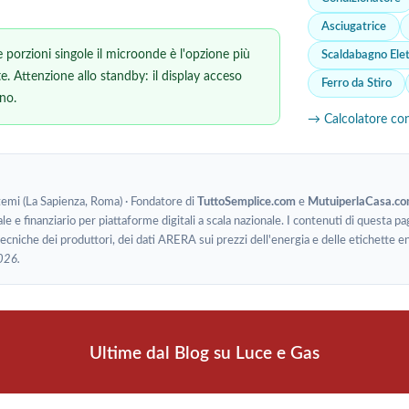
Asciugatrice
e porzioni singole il microonde è l'opzione più
Scaldabagno Elet
te. Attenzione allo standby: il display acceso
Ferro da Stiro
no.
→ Calcolatore co
stemi (La Sapienza, Roma) · Fondatore di
TuttoSemplice.com
e
MutuiperlaCasa.c
le e finanziario per piattaforme digitali a scala nazionale. I contenuti di questa pa
 tecniche dei produttori, dei dati ARERA sui prezzi dell'energia e delle etichet
026.
Ultime dal Blog su Luce e Gas