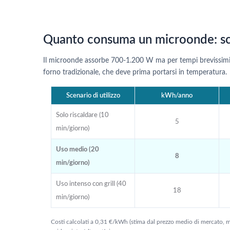
Quanto consuma un microonde: sce
Il microonde assorbe 700-1.200 W ma per tempi brevissimi
forno tradizionale, che deve prima portarsi in temperatura.
Scenario di utilizzo
kWh/anno
Solo riscaldare (10
5
min/giorno)
Uso medio (20
8
min/giorno)
Uso intenso con grill (40
18
min/giorno)
Costi calcolati a 0,31 €/kWh (stima dal prezzo medio di mercato, m