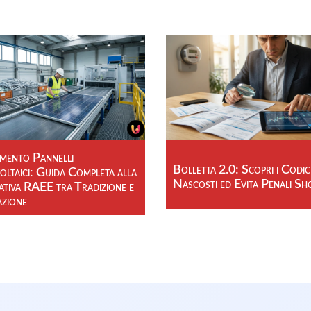
imento Pannelli
Bolletta 2.0: Scopri i Codic
ltaici: Guida Completa alla
Nascosti ed Evita Penali Sh
tiva RAEE tra Tradizione e
azione