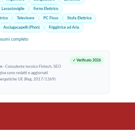
Lavastoviglie
Forno Elettrico
trico
Televisore
PC Fisso
Stufa Elettrica
Asciugacapelli (Phon)
Friggitrice ad Aria
nsumi completo
✓ Verificato 2026
om
· Consulente tecnico Fintech, SEO
gina sono redatti e aggiornati
te energetiche UE (Reg. 2017/1369)