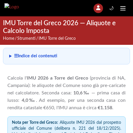
🌙
IMU Torre del Greco 2026 — Aliquote e
Calcolo Imposta
Home
Strumenti
IMU Torre del Greco
☰
Indice dei contenuti
Calcola l'
IMU 2026 a Torre del Greco
(provincia di NA,
Campania): le aliquote del Comune sono già pre-caricate
nel calcolatore. Seconda casa:
10,6‰
— prima casa di
lusso:
4,0‰
. Ad esempio, per una seconda casa con
rendita catastale €650, l'IMU annua è circa
€1.158
.
Nota per Torre del Greco:
Aliquote IMU 2026 dal prospetto
ufficiale del Comune (delibera n. 221 del 18/12/2025).