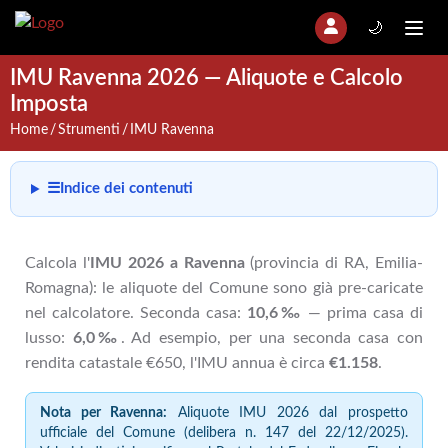
🌙
IMU Ravenna 2026 — Aliquote e Calcolo
Imposta
Home
Strumenti
IMU Ravenna
☰
Indice dei contenuti
Calcola l'
IMU 2026 a Ravenna
(provincia di RA, Emilia-
Romagna): le aliquote del Comune sono già pre-caricate
nel calcolatore. Seconda casa:
10,6‰
— prima casa di
lusso:
6,0‰
. Ad esempio, per una seconda casa con
rendita catastale €650, l'IMU annua è circa
€1.158
.
Nota per Ravenna:
Aliquote IMU 2026 dal prospetto
ufficiale del Comune (delibera n. 147 del 22/12/2025).