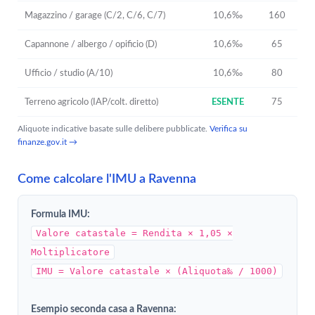
Magazzino / garage (C/2, C/6, C/7)
10,6‰
160
Capannone / albergo / opificio (D)
10,6‰
65
Ufficio / studio (A/10)
10,6‰
80
Terreno agricolo (IAP/colt. diretto)
ESENTE
75
Aliquote indicative basate sulle delibere pubblicate.
Verifica su
finanze.gov.it →
Come calcolare l'IMU a Ravenna
Formula IMU:
Valore catastale = Rendita × 1,05 ×
Moltiplicatore
IMU = Valore catastale × (Aliquota‰ / 1000)
Esempio seconda casa a Ravenna: