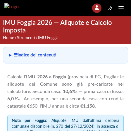
🌙
IMU Foggia 2026 — Aliquote e Calcolo
Imposta
Home
Strumenti
IMU Foggia
☰
Indice dei contenuti
Calcola l'
IMU 2026 a Foggia
(provincia di FG, Puglia): le
aliquote del Comune sono già pre-caricate nel
calcolatore. Seconda casa:
10,6‰
— prima casa di lusso:
6,0‰
. Ad esempio, per una seconda casa con rendita
catastale €650, l'IMU annua è circa
€1.158
.
Nota per Foggia:
Aliquote IMU dall'ultima delibera
comunale disponibile (n. 270 del 27/12/2024); in assenza di