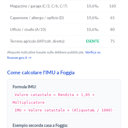
Magazzino / garage (C/2, C/6, C/7)
10,6‰
160
Capannone / albergo / opificio (D)
10,6‰
65
Ufficio / studio (A/10)
10,6‰
80
Terreno agricolo (IAP/colt. diretto)
ESENTE
75
Aliquote indicative basate sulle delibere pubblicate.
Verifica su
finanze.gov.it →
Come calcolare l'IMU a Foggia
Formula IMU:
Valore catastale = Rendita × 1,05 ×
Moltiplicatore
IMU = Valore catastale × (Aliquota‰ / 1000)
Esempio seconda casa a Foggia: