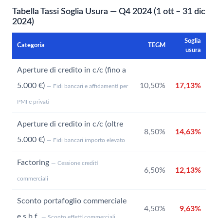
Tabella Tassi Soglia Usura — Q4 2024 (1 ott – 31 dic
2024)
Soglia
Categoria
TEGM
usura
Aperture di credito in c/c (fino a
5.000 €)
10,50%
17,13%
— Fidi bancari e affidamenti per
PMI e privati
Aperture di credito in c/c (oltre
8,50%
14,63%
5.000 €)
— Fidi bancari importo elevato
Factoring
— Cessione crediti
6,50%
12,13%
commerciali
Sconto portafoglio commerciale
4,50%
9,63%
e s.b.f.
— Sconto effetti commerciali