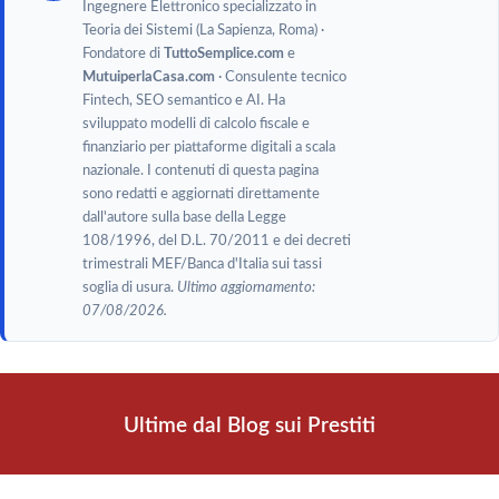
Ingegnere Elettronico specializzato in
Teoria dei Sistemi (La Sapienza, Roma) ·
Fondatore di
TuttoSemplice.com
e
MutuiperlaCasa.com
· Consulente tecnico
Fintech, SEO semantico e AI. Ha
sviluppato modelli di calcolo fiscale e
finanziario per piattaforme digitali a scala
nazionale. I contenuti di questa pagina
sono redatti e aggiornati direttamente
dall'autore sulla base della Legge
108/1996, del D.L. 70/2011 e dei decreti
trimestrali MEF/Banca d'Italia sui tassi
soglia di usura.
Ultimo aggiornamento:
07/08/2026.
Ultime dal Blog sui Prestiti