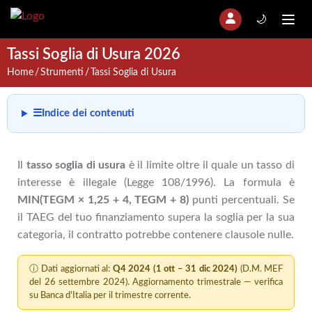
🌙
Tassi Soglia di Usura 2026
Home
Strumenti
Tassi Soglia di Usura
☰
Indice dei contenuti
Il
tasso soglia di usura
è il limite oltre il quale un tasso di
interesse è illegale (Legge 108/1996). La formula è
MIN(TEGM × 1,25 + 4, TEGM + 8)
punti percentuali. Se
il TAEG del tuo finanziamento supera la soglia per la sua
categoria, il contratto potrebbe contenere clausole nulle.
ⓘ Dati aggiornati al:
Q4 2024 (1 ott – 31 dic 2024)
(D.M. MEF
del 26 settembre 2024). Aggiornamento trimestrale — verifica
su
Banca d'Italia
per il trimestre corrente.